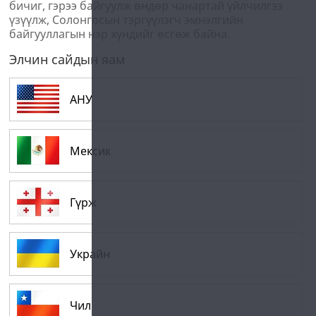
бичиг, гэрээ байгуулж өндөр чанартай үйлчилгээ
үзүүлж, Солонгосын тэргүүлэгч эмнэлгийн
байгууллагын нэр хүндийг өсгөж байна.
Элчин сайдын яам
АНУ
Мексик
Гүрж
Украйн
Чил