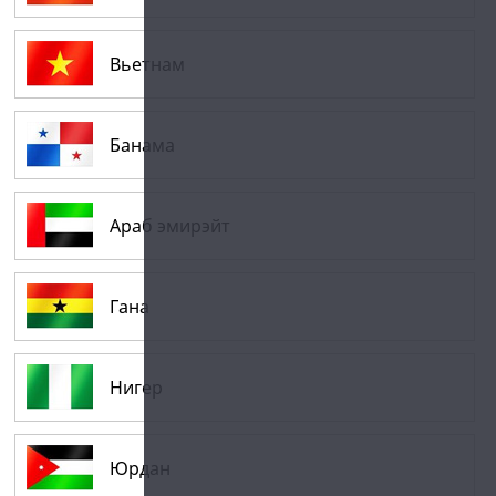
Вьетнам
Банама
Араб эмирэйт
Гана
Нигер
Юрдан