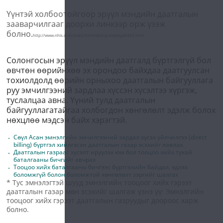
Үүнтэй холбоотойгоор эрүүл мэндийн даатгалын
зааварчилгааг доорхи линкээр орж үзэж
болно.
http://www.nhis.or.kr/static/html/wbd/g/a/wbdga0402.html
Солонгосын эрүүл мэндийн даатгалд бүртгэлгүй бол
өвчтөн өөрийнхөө эх орондоо байхдаа даатгуулсан
тохиолдолд өөрийн орныхоо даатгалын байгууллага
руу эмчилгээний зардлаа хүссэн хүсэлтээ хүргэж,
туслалцаа авна. Үүний тулд даатгалын
байгууллагатайгаа холбогдон хөнгөлөлт эдэлж болох
нөхцлөө мэдсэн байх хэрэгтэй.
Сөүл Асан эмнэлгийн эмчилгээний зардал хүсэх үйлчилгээ (direct
billing) бүртгэл хийлгэсэн даатгалын газар эсэхийг лавлах.
Даатгалын газраас хүсэлт ирүүлэх юм бол тооцоо хийх тухай
баталгааны бичгийг авчрах
Тооцоо хийх баталгааны бичгээс бүртгэлийн байдал, эдлэх
боломжгүй болон боломжтой хөнгөлөлт зэргийг шалгах
* Тус эмнэлэгтэй шууд эмнэлгийн тооцоог хийх гэрээт
даатгалын газар мөн эсэхийг шалгаж үзнэ үү: Эмнэлгийн
тооцоог хийх гэрээт даатгалын газруудыг доороос харж
болно.