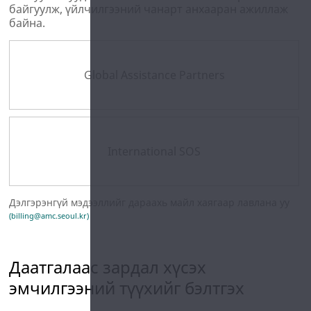
байгуулж, үйлчилгээний чанарт анхааран ажиллаж
байна.
Global Assistance Partners
International SOS
Дэлгэрэнгүй мэдээллийг дараахь майл хаягаар лавлана уу
(
billing@amc.seoul.kr
)
Даатгалаас зардал хүсэх
эмчилгээний түүхийг бэлтгэх