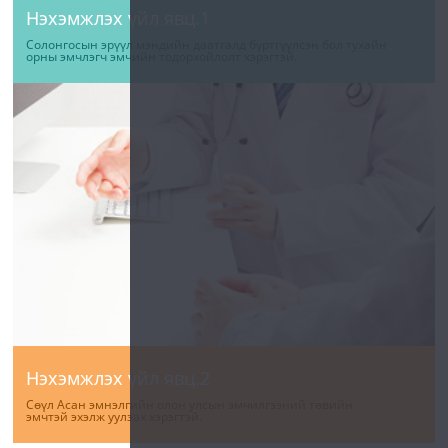
Нэхэмжлэх үйл явц.1
Солонгосын эрүүл мэндийн даатгалд бүртгүүлсэн бол тухайн
орны эмчлэгч эмчийн тодорхойлолт хэрэгтэй.
Нэхэмжлэх үйл явц.2
Сөүл Асан эмнэлгийн олон улсын эмчилгээний төвийн
эмчтэй эхэлж уулзах хэрэгтэй.