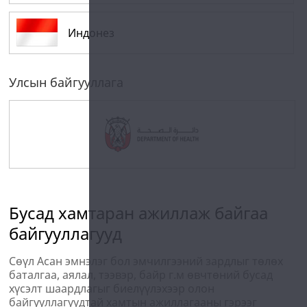
Индонез
Улсын байгууллага
Бусад хамтаран ажиллаж байгаа
байгууллагууд
Сөүл Асан эмнэлэг бол эмчилгээний зардлыг төлөх
баталгаа, аялал, тээвэр, байр г.м өвчтөний бусад
хүсэлт шаардлагыг биелүүлэхээр олон
байгууллагуудтай хамтын ажиллагааны гэрээг