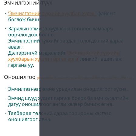
Эмчилгээний түүх
‘Эмчилгээний түүхийн хуулбар хүсэх ’
файлыг
бөглөж бичнэ
Зардлын хэмжээ хуудасны тооноос хамаарч
өөрчлөгдөж болно.
Эмчилгээний түүхийг зардал төлөгдсөний дараа
авдаг.
Дэлгэрэнгүй мэдээллийг
‘Эмчилгээний түүхийн
хуулбарын хүсэлт гаргах арга’
линкийг ашиглаж
гаргана уу.
Оношилгоо
[Жишээлбэл: Оношилгоо, эмчийн тодорхойлолт, төрсний гэрчилгээ г.м]
Эмчилгээнээс өмнө урьдчилан оношилгоог хүснэ.
Эмчид шууд хүсэлт гаргаж болох ба эмч хүсэлтийн
дагуу оношилгоог англи хэлээр бичиж өгнө.
Төлбөрөө төлсний дараа тооцооны хэсгээс
оношилгоог авна.