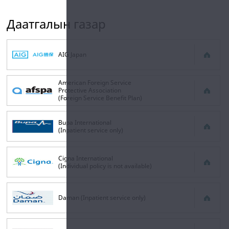
Даатгалын газар
AIG Japan
American Foreign Service
Protective Association
(Foreign Service Benefit Plan)
Bupa International
(Inpatient service only)
Cigna International
(Individual policy is not available)
Daman (Inpatient service only)