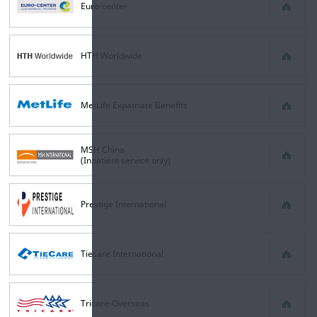
Euro-center
HTH Worldwide
MetLife Expatriate Benefits
MSH China
(Inpatient service only)
Prestige International
Tiecare International
Tricare-Overseas