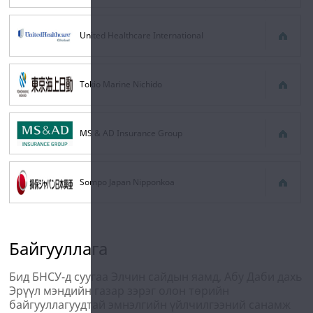
United Healthcare International
Tokio Marine Nichido
MS & AD Insurance Group
Sompo Japan Nipponkoa
Байгууллага
Бид БНСУ-д суугаа Элчин сайдын яамд, Абу Даби дахь
Эрүүл мэндийн газар зэрэг олон төрийн
байгууллагуудтай эмнэлгийн үйлчилгээний санамж