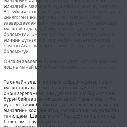
эмнэлгийн бичиг баримтанд тулгуурлан Асан
эмнэлгийн мэргэжилтнүүдийн гаргасан дүгнэлт юм.
Энэ үйлчилгээг тухайн улс, орон нутгийн эмнэлгүүдэд
хийлгэсэн шинжилгээний дүгнэлт/эмчилгээ/
заавар,зөвлөмжийн тухайд өөр эмчийн санал авах
хүсэлтэй гадаадад байгаа өвчтөнүүд ашиглах
боломжтой. Энэ үйлчилгээг сонгосон тохиолдолд
эмчийн дүгнэлтийг зөвхөн бичгээр өгөх бөгөөд
өвчтөн Aсан эмнэлгийн эмчтэй нүүр тулан уулзах
боломжгүй.
Онлайн зөвлөгөө болон хоёрдогч дүгнэлт авах үйл
явц нь манай вэбсайтаас эхэлдэг.
https://customer.vcb.amc.seoul.kr/
Та онлайн зөвлөгөө эсвэл хоёрдогч дүгнэлт авах
хүсэлт гаргахаас өмнө илгээх гэж буй шинжилгээ,
онош зэрэг эмнэлгийн дүгнэлт бичиг баримт тань
бүрэн байгаа эсэхийг шалгаарай. Таны эмнэлгийн
дүнгэлт бичиг баримтыг хүлээн авсны дараа манай
эмнэлгийн координатор, эмч нар таны мэдээлэлтэй
танилцана. Шаардлагатай бол дүрс оношилгоонд
болон эмгэг зүйн дүгнэлт гаргуулна. Үүний дараа