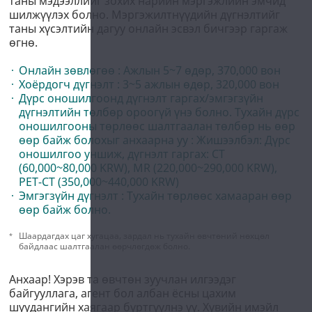
таны мэдээллийг зохих нарийн мэргэжлийн эмчид
шилжүүлэх болно. Мэргэжилтнүүдийн дүгнэлтийг
таны хүсэлтийн дагуу онлайн эсвэл бичгээр гаргаж
өгнө.
Онлайн зөвлөгөө : Ажлын 5~7 өдөр, 370,000 вон
Хоёрдогч дүгнэлт : 3~5 ажлын өдөр, 320,000 вон
Дүрс оношилгоонд дүгнэлт гаргах/эмгэгзүйн
дүгнэлтийн төлбөр ороогүй үнэ болно. Тухайн дүрс
оношилгооны төрлөөс шалтгаалан төлбөр нь өөр
өөр байж болохыг анхаарна уу : Жишээлбэл: Дүрс
оношилгоо уншиж, дүгнэлт гаргах: CT
(60,000~80,000 KRW), MR (220,000~290,000 KRW),
PET-CT (350,000~440,000 KRW)
Эмгэгзүйн дүгнэлт : Тухайн төрлөөс хамааран өөр
өөр байж болно.
Шаардагдах цаг хугацаа, зардал нь тухайн өвчтөний нөхцөл
байдлаас шалтгаалан өөрчлөгдөж болно.
Анхаар! Хэрэв та өвчтөн зуучлан илгээдэг
байгууллага, агент бол албан ёсны цахим
шуудангийн хаягаар бүртгүүлнэ үү. Хувийн имэйл