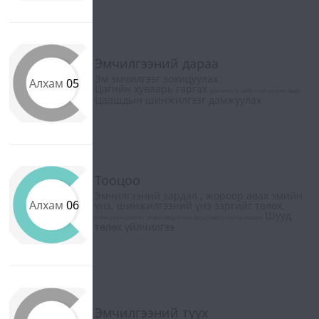
Эмчилгээний дараа
Эм эмчилгээг зохицуулах
Алхам
05
Цагийн хуваарь гаргах
(шинжилгээ, амбулторт үзүүлэх өдөр)
Цаашдын шинжилгээг дамжуулах
Тооцоо
Эмчилгээний зардал , жороор авах эмийн
Алхам
06
үнэ, шинжилгээний үнэ зэргийг төлөх.
Шууд
(Олон улсын даатгал, элчин сайдын яам, бусад байгууллагад хандах)
төлөх үйлчилгээ
Эмчилгээний түүх