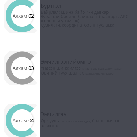
Бүртгэл
Байрлал: Шинэ байр 4-н давхар
Алхам
02
Зурагтай биеийн байцаалт (паспорт, ARC,
жолооны үнэмлэх)
Сувилагч/координаторын тусламж
Эмчилгээнийөмнө
Алхам
03
Үндсэн шинжилгээ
(биеийн жин / өндөр, даралт , халуун)
Өвчний түүх шалгах
(шаардлагатай тохиолдолд)
Эмчилгээ
Алхам
04
Орчуулга
болон эмчээс
(шаардлагатай тохиолдолд)
зөвлөгөө